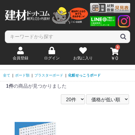
0
会員登録
ログイン
お気に入り
￥0
全て
|
ボード類
|
プラスターボード
|
化粧せっこうボード
1件
の商品が見つかりました