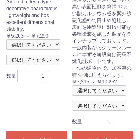
An antibacterial type
高い表面性能を発揮.10け
decorative board that is
い酸カルシウム板を紫外線
lightweight and has
硬化塗料で目止め処理し、
excellent dimensional
表面を用途別に対応可能な
stability.
各種塗装を施した製品をラ
￥5,203 ～ ￥7,293
インナップしております。
一般内装からクリーンルー
ムに準ずる施設向け高級不
燃化粧ボードです。
一つの建物内で、居室毎の
特性別に応えられます。
数量
￥7,315 ～ ￥10,252
数量