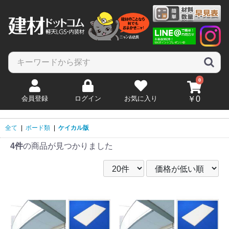
0
会員登録
ログイン
お気に入り
￥0
全て
|
ボード類
|
ケイカル版
4件
の商品が見つかりました