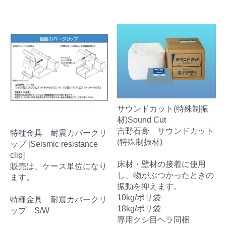
サウンドカット(特殊制振
材)Sound Cut
吉野石膏 サウンドカット
特種金具 耐震カバークリ
(特殊制振材)
ップ [Seismic resistance
clip]
床材・壁材の接着に使用
販売は、ケース単位になり
し、物がぶつかったときの
ます。
振動を抑えます。
10kg/ポリ袋
特種金具 耐震カバークリ
18kg/ポリ袋
ップ S/W
専用クシ目ヘラ同梱