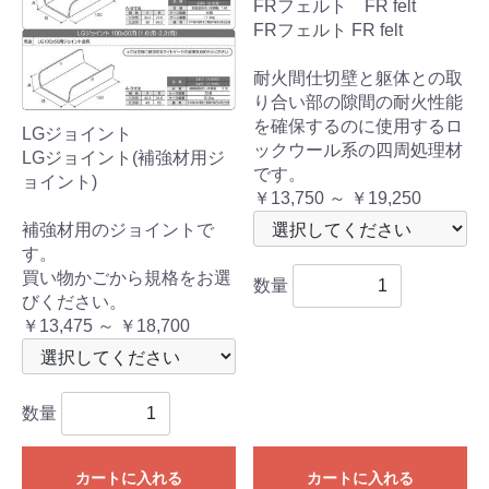
FRフェルト FR felt
FRフェルト FR felt
耐火間仕切壁と躯体との取
り合い部の隙間の耐火性能
を確保するのに使用するロ
LGジョイント
ックウール系の四周処理材
LGジョイント(補強材用ジ
です。
ョイント)
￥13,750 ～ ￥19,250
補強材用のジョイントで
す。
買い物かごから規格をお選
数量
びください。
￥13,475 ～ ￥18,700
数量
カートに入れる
カートに入れる