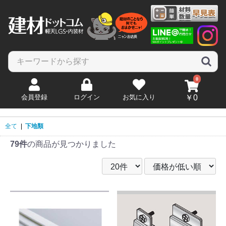
0
会員登録
ログイン
お気に入り
￥0
全て
|
下地類
79件
の商品が見つかりました