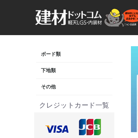
ボード類
プラスターボ
FGボード
ケイカル版
複合パネル
フレキシブル
ベニヤ板・合
メラミン不燃
化粧ケイカル
ド#400)
下地類
鋼製天井下地
鋼製壁下地材
鋼製下地用角
副資材
鋼製天井下地
部材
補強材
特殊金具
R曲げ部材
角パイプ
材「KSスタ
(JIS19)
その他
旭ファイバー
ASボンド
空調服
断熱材
道具・工具類
アルミ引き違
タイガーグラ
万協フロアー
東リタイルカ
パラボード
サイディング
台車・道具類
工具類
ステープル
ビス類
遮音シートS
サンシャイン
ソフトカーム
(株)創建 カ
ト GA-400
クレジットカード一覧