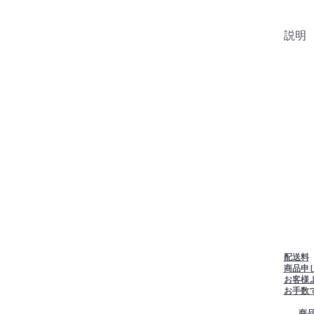
説明
配送料
商品申
お客様
お手数
商品