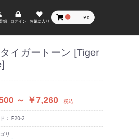
0
￥0
登録
ログイン
お気に入り
タイガートーン [Tiger
ト
ン
ー
ト
・
イ
ボ
ク
イ
ー
ー
]
500 ～ ￥7,260
税込
ード：
P20-2
ゴリ