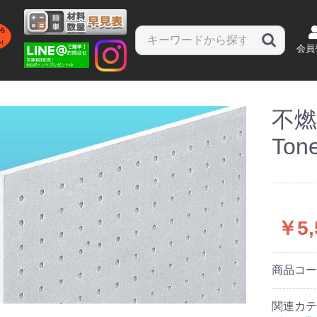
会員
不燃
ード
ボード
板
化粧板
(ステン
ソーラトン
ニューラスボード
化粧せっこうボード
吸音ボード(化粧タイ
吸音ボード(非化粧タ
化粧せっこうボード
化粧せっこうボード
化粧せっこうボード
ガラス繊維不繊布入せ
強化せっこうボード
普通硬質せっこうボー
タイガー防水ボード
タイガーボード
鉛複合板オンシャット
セラール
タイガースクエアー
ニュータイガートー
タイガースクエアト
特殊タイガートーン
タイガートーン
タイガースクエアー
タイガージプトーン
マーブルトーン・ラ
ステラート・ライト
タイガーハイクリン
ニューテン・S
吉野天井板・UK
タイガーグラスロッ
タイガーボード・タ
タイガーハイパーハ
タイガースーパーハ
不燃
準不燃
プ)
イプ)
(洋室天井用)
(壁用)
(和室天井用)
っこう板
ド
ン・D
ン・6
ライト
ト
ード(アートタイプ)
プZ
ドC
ド
Tone
材
スタッド
材
ボルト・ナット3分/4
野縁ジョイント(ダブ
野縁ジョイント(シン
ハンガー
野縁受けジョイント
クリップ(耐震シング
クリップ(ダブル)
クリップ(シングル)
野縁受け(チャンネル)
野縁(ダブル)
野縁(シングル)
振れ止め
ランナー(L=4000)
スペーサー
スタッド
補強材(ライトゲージ)
鋼製天井下地材
角スタジョイント
耐風圧クリップ(耐震
つりっこボーイD
ハンドブレス
かんたんLGハンガー
フレ止メ
TTハンガー
TTクリップS/W
TTLGハンガー
TT38CJ
角スタクリップ
ランナースペーサー
開口補強取付金具
チャンネルホルダー
CHクリップ(C-38用)
野縁滑り防止金具
耐震カバークリップ
パワーホルダー(C-38
ハンガーサポート
Lピース
ブレース金具
高耐食・ステンレス
JIS19
一般19型
一般19型
JIS19
高耐食・ステンレス
ッド」
分
ル)
グル)
(チャンネルジョイン
ル・ダブル)/(TTWBク
(JIS25)
クリップ)
用)
ト)
リップ シングル・ダ
グラス
いドア
スパット
ーペッ
Cタイプ
ウォール
タログ
ブル)
￥5,
商品コ
関連カテ